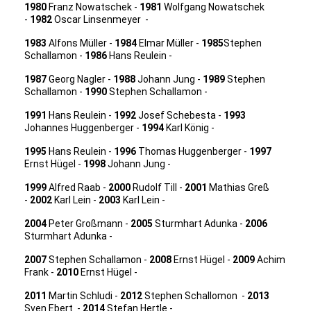
1980
Franz Nowatschek -
1981
Wolfgang Nowatschek
-
1982
Oscar Linsenmeyer -
1983
Alfons Müller -
1984
Elmar Müller -
1
985
Stephen
Schallamon -
1986
Hans Reulein -
1987
Georg Nagler -
1988
Johann Jung -
1989
Stephen
Schallamon -
1990
Stephen Schallamon -
1991
Hans Reulein -
1992
Josef Schebesta -
1993
Johannes Huggenberger -
1994
Karl König -
1995
Hans Reulein -
1996
Thomas Huggenberger -
1997
Ernst Hügel -
1998
Johann Jung -
1999
Alfred Raab -
2000
Rudolf Till -
2001
Mathias Greß
-
2002
Karl Lein -
2003
Karl Lein -
2004
Peter Großmann -
2005
Sturmhart Adunka -
2006
Sturmhart Adunka -
2007
Stephen Schallamon -
2008
Ernst Hügel -
2009
Achim
Frank -
2010
Ernst Hügel -
2011
Martin Schludi -
2012
Stephen Schallomon -
2013
Sven Ebert -
2014
Stefan Hertle -